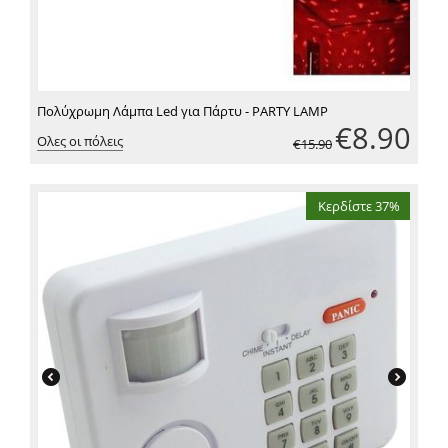
Πολύχρωμη Λάμπα Led για Πάρτυ - PARTY LAMP
€
8.90
Ολες οι πόλεις
€
15.90
Κερδίστε 37%