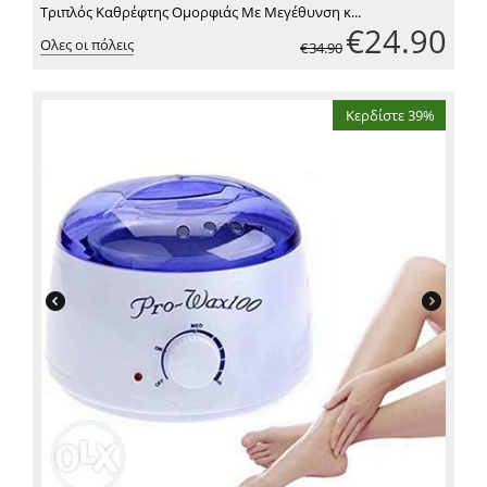
Τριπλός Καθρέφτης Ομορφιάς Με Μεγέθυνση κ...
€
24.90
Ολες οι πόλεις
€
34.90
Κερδίστε 39%