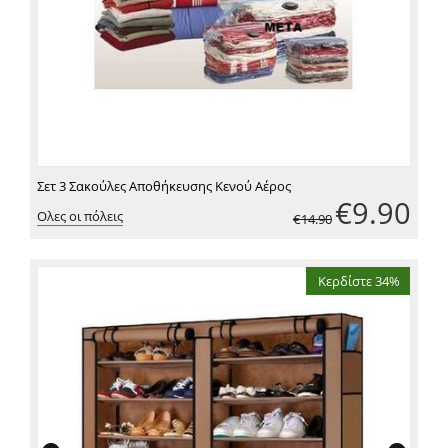
Σετ 3 Σακούλες Αποθήκευσης Κενού Αέρος
€
9.90
Ολες οι πόλεις
€
14.90
Κερδίστε 34%