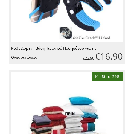
Ρυθμιζόμενη Βάση Τιμονιού Ποδηλάτου για s...
€
16.90
Ολες οι πόλεις
€
22.90
Κερδίστε 34%