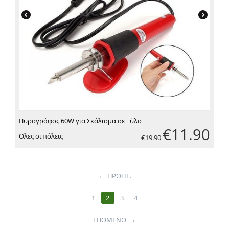
Πυρογράφος 60W για Σκάλισμα σε Ξύλο
€
11.90
Ολες οι πόλεις
€
19.90
←
ΠΡΟΗΓ.
1
2
3
4
→
ΕΠΌΜΕΝΟ