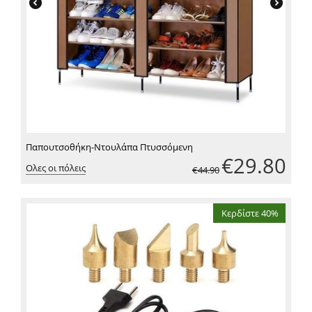
Παπουτσοθήκη-Ντουλάπα Πτυσσόμενη
€
29.80
Ολες οι πόλεις
€
44.90
Κερδίστε 40%