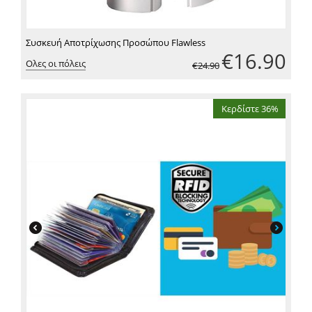
Συσκευή Αποτρίχωσης Προσώπου Flawless
€
16.90
Ολες οι πόλεις
€
24.90
Κερδίστε 36%