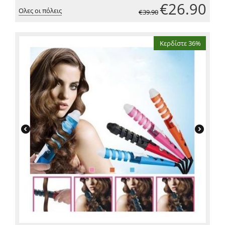
€
26.90
Ολες οι πόλεις
€
39.90
Κερδίστε 36%