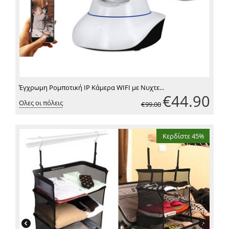
Έγχρωμη Ρομποτική IP Κάμερα WIFI με Νυχτε...
€
44.90
Ολες οι πόλεις
€
99.00
Κερδίστε 45%