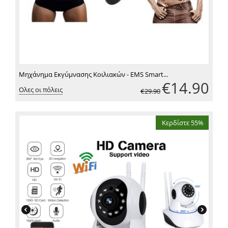
Μηχάνημα Εκγύμνασης Κοιλιακών - EMS Smart...
€
14.90
Ολες οι πόλεις
€
29.90
Κερδίστε 55%