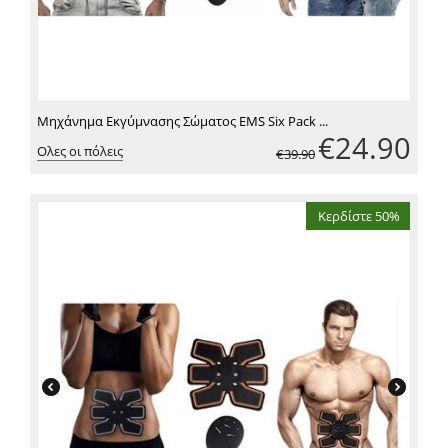
Μηχάνημα Εκγύμνασης Σώματος EMS Six Pack ...
€
24.90
Ολες οι πόλεις
€
39.90
Κερδίστε 50%