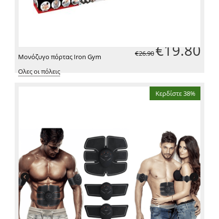
€
19.80
€
26.90
Μονόζυγο πόρτας Iron Gym
Ολες οι πόλεις
Κερδίστε 38%