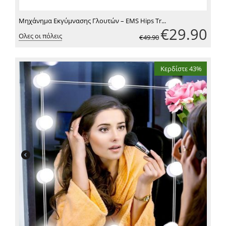
Μηχάνημα Εκγύμνασης Γλουτών – EMS Hips Tr...
€
29.90
Ολες οι πόλεις
€
49.90
Κερδίστε 43%