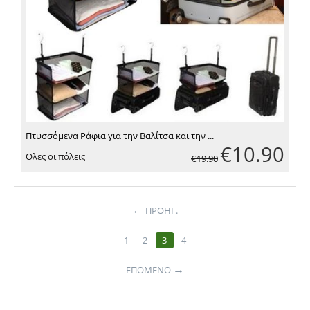
Πτυσσόμενα Ράφια για την Βαλίτσα και την ...
€
10.90
Ολες οι πόλεις
€
19.90
←
ΠΡΟΗΓ.
1
2
3
4
→
ΕΠΌΜΕΝΟ