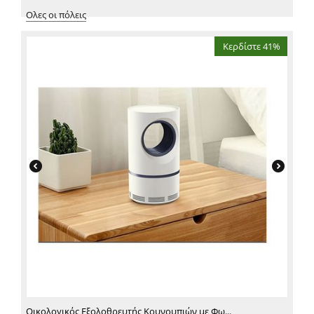
Ολες οι πόλεις
Κερδίστε 41%
Οικολογικός Εξολοθρευτής Κουνουπιών με Φω...