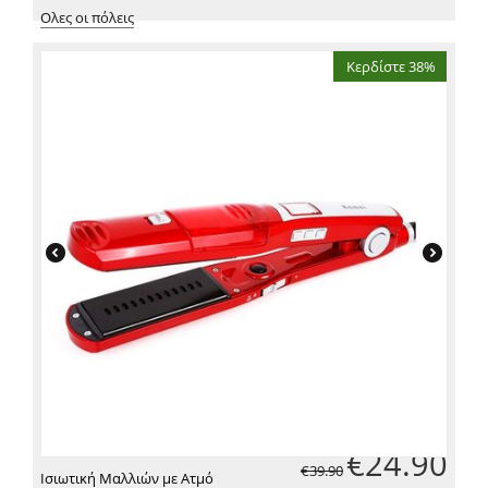
Ολες οι πόλεις
Κερδίστε 38%
€
24.90
€
39.90
Ισιωτική Μαλλιών με Ατμό