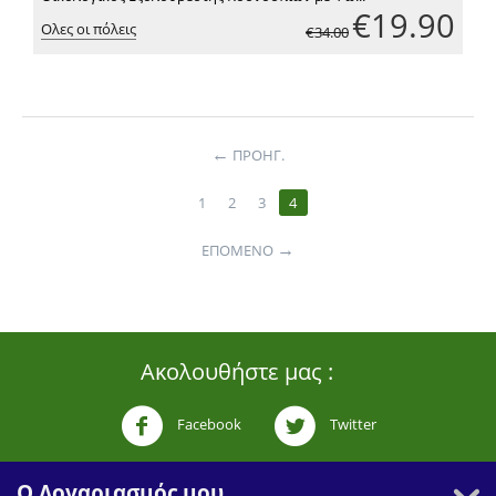
€
19.90
Ολες οι πόλεις
€
34.00
←
ΠΡΟΗΓ.
1
2
3
4
→
ΕΠΌΜΕΝΟ
Ακολουθήστε μας :
Facebook
Twitter
Ο Λογαριασμός μου