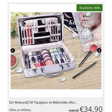
Κερδίστε 30%
Σετ Μακιγιάζ 50 Τεμαχίων σε Βαλιτσάκι Αλο...
€
34.90
Ολες οι πόλεις
€
49.90