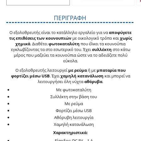
ΠΕΡΙΓΡΑΦΉ
Ο εξολοθρευτής είναι το κατάλληλο εργαλείο για να
αποφύγετε
τις επιθέσεις των κουνουπιών
με οικολογικό τρόπο και
χωρίς
χημικά
. Διαθέτει
φωτοκαταλύτη
που έλκει τα κουνούπια
εγκλωβίζοντας τα στο εσωτερικό του. Έχει
συλλέκτη
στο κάτω
μέρος που μαζεύει τα κουνούπια ώστε να το αδειάζετε πολύ
εύκολα.
Ο εξολοθρευτής λειτουργεί
με ρεύμα
ή με
μπαταρία που
φορτίζει μέσω USB
. Έχει
χαμηλή κατανάλωση
και μπορεί να
λειτουργήσει όλη νύχτα
αθόρυβα
.
Με φωτοκαταλύτη
Συλλέκτη στην βάση του
Με ρεύμα
Φορτίζει μέσω USB
Αθόρυβη λειτουργία
Χαμηλή κατανάλωση
Χαρακτηριστικά:
Είσοδος: DC 5V – 1 A