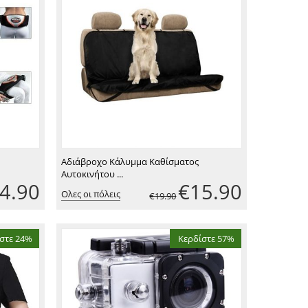
Αδιάβροχο Κάλυμμα Καθίσματος
Αυτοκινήτου ...
4.90
€
15.90
Ολες οι πόλεις
€
19.90
στε 24%
Κερδίστε 57%