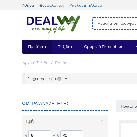
Αθήνα
Θεσσαλονίκη
Υπόλοιπη Ελλάδα
Προϊόντα
Ταξίδια
Ομορφιά Περιποίηση
Αρχική Σελίδα
/
Προϊόντα
Επιχειρήσεις (1)
ΦΊΛΤΡΑ ΑΝΑΖΉΤΗΣΗΣ
Πρώτα τ
Τιμή
€
– €