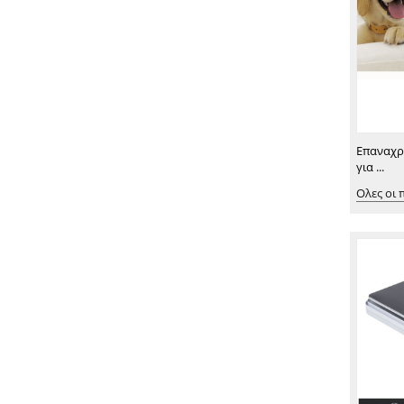
Επαναχρ
για ...
Ολες οι 