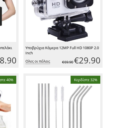
πελάκι
Υποβρύχια Κάμερα 12MP Full HD 1080P 2.0
Inch
8.90
€
29.90
Ολες οι πόλεις
€
69.90
στε 40%
Κερδίστε 32%