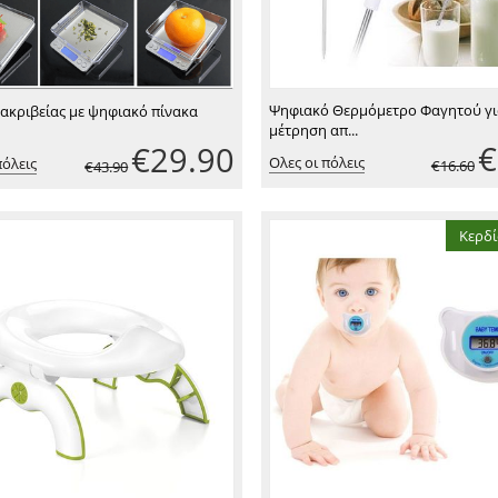
Ψηφιακό Θερμόμετρο Φαγητού γι
 ακριβείας με ψηφιακό πίνακα
μέτρηση απ...
€
€
29.90
Ολες οι πόλεις
πόλεις
€
16.60
€
43.90
Κερδί