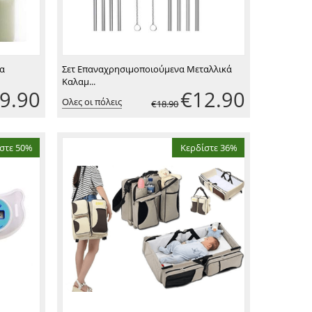
α
Σετ Επαναχρησιμοποιούμενα Μεταλλικά
Καλαμ...
9.90
€
12.90
Ολες οι πόλεις
€
18.90
στε 50%
Κερδίστε 36%