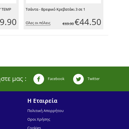
Υ TEMP
Τσάντα - Βρεφικό Κρεβατάκι 3 σε 1
9.90
€
44.50
Ολες οι πόλεις
€
69.90
στε μας :
Facebook
Twitter
Η Εταιρεία
Πoλιτική Απoρρήτoυ
Οροι Χρήσης
Cookies