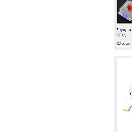
Ζυγαριά
0,01g...
Ολες οι 