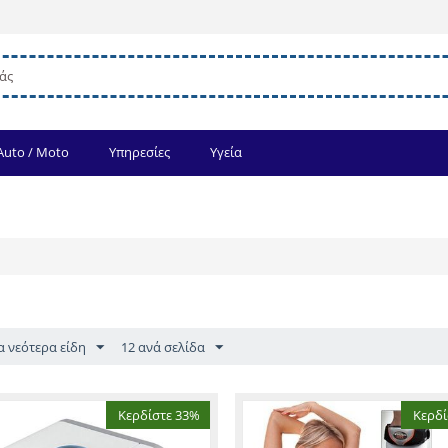
Auto / Moto
Υπηρεσίες
Υγεία
α νεότερα είδη
12 ανά σελίδα
Κερδίστε 33%
Κερδί