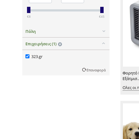
€8
€45
Πόλη
Επιχειρήσεις (1)
323.gr
Επαναφορά
Φορητό 
Εξάτμισ..
Ολες οι 