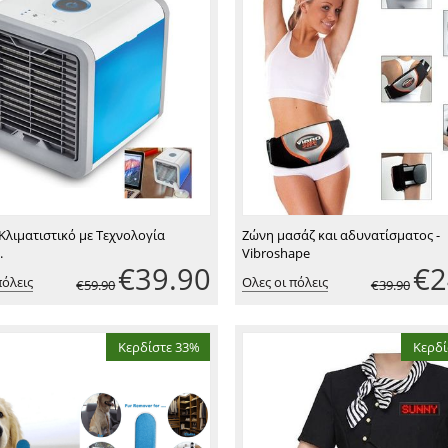
Κλιματιστικό με Τεχνολογία
Ζώνη μασάζ και αδυνατίσματος -
.
Vibroshape
€
39.90
€
2
πόλεις
Ολες οι πόλεις
€
59.90
€
39.90
Κερδίστε 33%
Κερδί