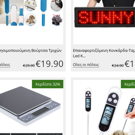
ησιμοποιούμενη Βούρτσα Τριχών
Επαναφορτιζόμενη Κονκάρδα-Ταμ
Led Κ...
€
19.90
€
1
πόλεις
Ολες οι πόλεις
€
29.90
€
24.90
Κερδίστε 32%
Κερδί