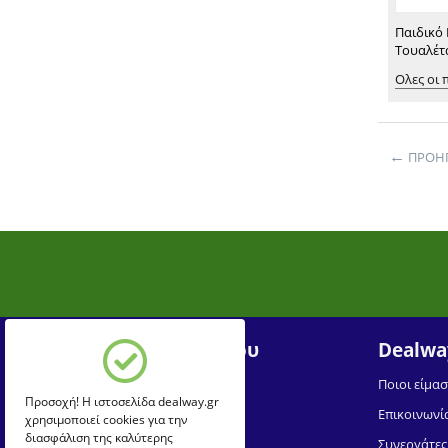
Παιδικό
Τουαλέτα
Ολες οι 
←
ΠΡΟΗΓ
Ο Λογαριασμός μου
Dealwa
Σύνδεση
Ποιοι είμασ
Προσοχή! Η ιστοσελίδα dealway.gr
Δημιουργία Λογαριασμού
Επικοινωνί
χρησιμοποιεί cookies για την
διασφάλιση της καλύτερης
Συνεργάτες