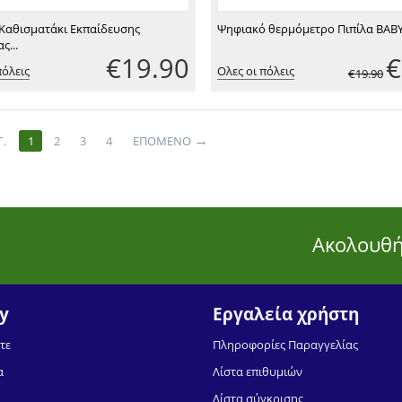
 Καθισματάκι Εκπαίδευσης
Ψηφιακό θερμόμετρο Πιπίλα ΒΑΒ
ς...
€
19.90
€
πόλεις
Ολες οι πόλεις
€
19.90
→
.
1
2
3
4
ΕΠΌΜΕΝΟ
Ακολουθή
y
Εργαλεία χρήστη
τε
Πληροφορίες Παραγγελίας
α
Λίστα επιθυμιών
Λίστα σύγκρισης