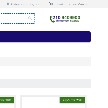
Ο Λογαριασμός μου
Το καλάθι είναι άδειο
στε 38%
Κερδίστε 20%