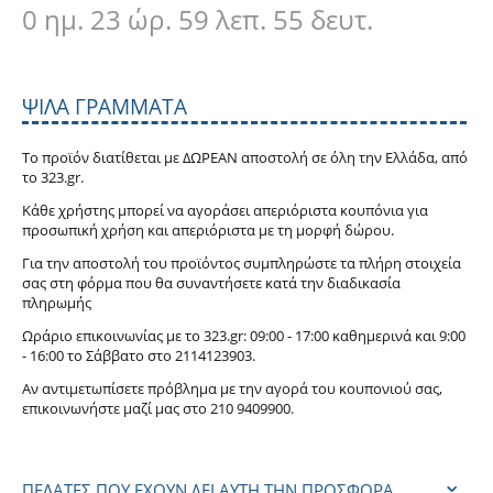
0 ημ. 23 ώρ. 59 λεπ. 53 δευτ.
ΨΙΛΆ ΓΡΆΜΜΑΤΑ
Το προϊόν διατίθεται με ΔΩΡΕΑΝ αποστολή σε όλη την Ελλάδα, από
το 323.gr.
Κάθε χρήστης μπορεί να αγοράσει απεριόριστα κουπόνια για
προσωπική χρήση και απεριόριστα με τη μορφή δώρου.
Για την αποστολή του προϊόντος συμπληρώστε τα πλήρη στοιχεία
σας στη φόρμα που θα συναντήσετε κατά την διαδικασία
πληρωμής
Ωράριο επικοινωνίας με το 323.gr: 09:00 - 17:00 καθημερινά και 9:00
- 16:00 το Σάββατο στο
211
4123903.
Αν αντιμετωπίσετε πρόβλημα με την αγορά του κουπονιού σας,
επικοινωνήστε μαζί μας στο 210 9409900.
ΠΕΛΆΤΕΣ ΠΟΥ ΈΧΟΥΝ ΔΕΙ ΑΥΤΉ ΤΗΝ ΠΡΟΣΦΟΡΆ