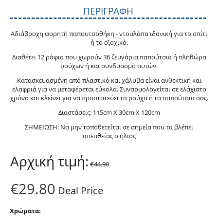
ΠΕΡΙΓΡΑΦΉ
Αδιάβροχη φορητή παπουτσοθήκη - ντουλάπα ιδανική για το σπίτι
ή το εξοχικό.
Διαθέτει 12 ράφια που χωρούν 36 ζευγάρια παπούτσια ή πληθώρα
ρούχων ή και συνδυασμό αυτών.
Κατασκευασμένη από πλαστικό και χάλυβα είναι ανθεκτική και
ελαφριά για να μεταφέρεται εύκολα. Συναρμολογείται σε ελάχιστο
χρόνο και κλείνει για να προστατεύει τα ρούχα ή τα παπούτσια σας.
Διαστάσεις: 115cm X 30cm X 120cm
ΣΗΜΕΙΩΣΗ: Να μην τοποθετείται σε σημεία που τα βλέπει
απευθείας ο ήλιος
Αρχική τιμή:
€
44.90
€
29.80
Deal Price
Χρώματα: