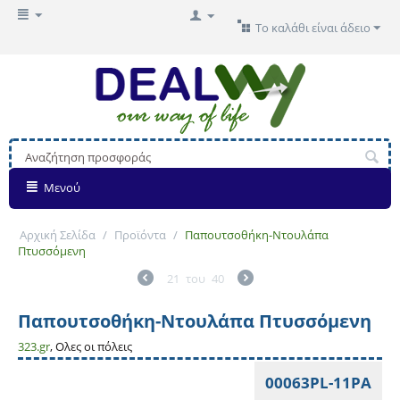
Το καλάθι είναι άδειο
Μενού
Αρχική Σελίδα
/
Προϊόντα
/
Παπουτσοθήκη-Ντουλάπα
Πτυσσόμενη
21
του
40
Παπουτσοθήκη-Ντουλάπα Πτυσσόμενη
323.gr
, Ολες οι πόλεις
00063PL-11PA