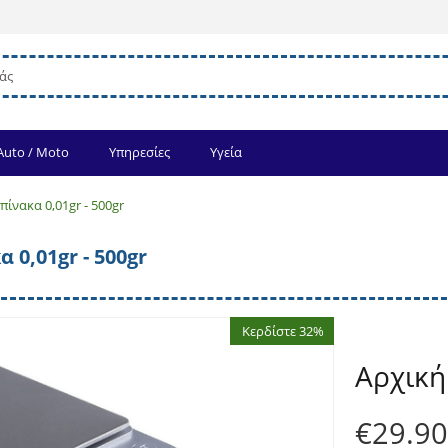
Auto / Moto
Υπηρεσίες
Υγεία
ίνακα 0,01gr - 500gr
 0,01gr - 500gr
Κερδίστε 32%
Αρχική
€
29.90