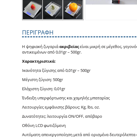
ΠΕΡΙΓΡΑΦΉ
Η ψηφιακή ζυγαριά
ακριβείας
είναι μικρή σε μέγεθος, γεγονό
αντικειμένων από 0,01gr – 500gr.
Χαρακτηριστικά:
Ικανότητα ζύγισης από 0,01gr – 500gr
Μέγιστη ζύγιση: 500gr
Ελάχιστη ζύγιση: 0,01gr
Ένδειξη υπερφόρτωσης και χαμηλής μπαταρίας
Λειτουργίες εμφάνισης βάρους: Kg, lbs, oz.
Δυνατότητες: λειτουργία ON/OFF, απόβαρο
Οθόνη LCD φωτιζόμενη
Αυτόματη απενεργοποίηση μετά από ορισμένα δευτερόλεπτα 