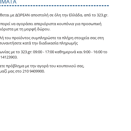
ΜΜΑΤΑ
ίθεται με ΔΩΡΕΑΝ αποστολή σε όλη την Ελλάδα, από το 323.gr.
πορεί να αγοράσει απεριόριστα κουπόνια για προσωπική
ιόριστα με τη μορφή δώρου.
λή του προϊόντος συμπληρώστε τα πλήρη στοιχεία σας στη
συναντήσετε κατά την διαδικασία πληρωμής
νίας με το 323.gr: 09:00 - 17:00 καθημερινά και 9:00 - 16:00 το
11
4123903.
ετε πρόβλημα με την αγορά του κουπονιού σας,
μαζί μας στο 210 9409900.