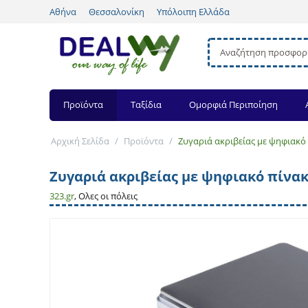
Αθήνα
Θεσσαλονίκη
Υπόλοιπη Ελλάδα
Προϊόντα
Ταξίδια
Ομορφιά Περιποίηση
Αρχική Σελίδα
/
Προϊόντα
/
Ζυγαριά ακριβείας με ψηφιακό π
Ζυγαριά ακριβείας με ψηφιακό πίνακα
323.gr
, Ολες οι πόλεις