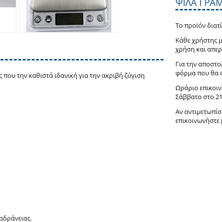
ΨΙΛΆ ΓΡΆ
Το προϊόν διατ
Κάθε χρήστης μ
χρήση και απερ
Για την αποστο
φόρμα που θα 
ς που την καθιστά ιδανική για την ακριβή ζύγιση
Ωράριο επικοινω
Σάββατο στο
2
Αν αντιμετωπίσ
επικοινωνήστε 
αδράνειας.