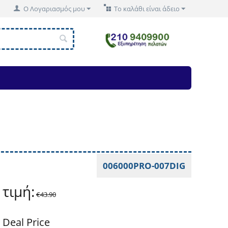
Ο Λογαριασμός μου
Το καλάθι είναι άδειο
006000PRO-007DIG
 τιμή:
€
43.90
Deal Price