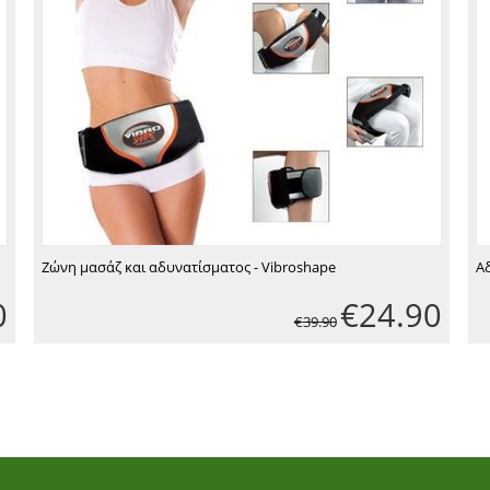
Ζώνη μασάζ και αδυνατίσματος - Vibroshape
Αδ
0
€
24.90
€
39.90