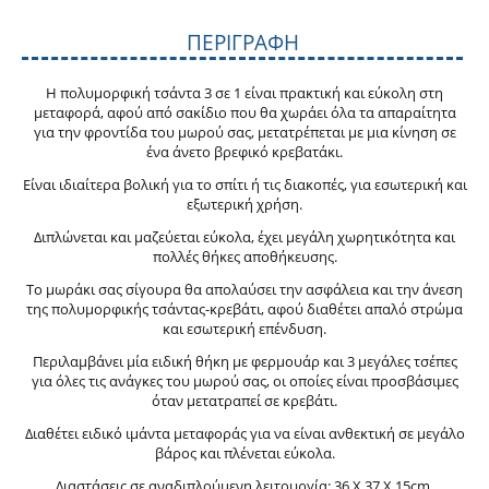
ΠΕΡΙΓΡΑΦΉ
Η πολυμορφική τσάντα 3 σε 1 είναι πρακτική και εύκολη στη
μεταφορά, αφού από σακίδιο που θα χωράει όλα τα απαραίτητα
για την φροντίδα του μωρού σας, μετατρέπεται με μια κίνηση σε
ένα άνετο βρεφικό κρεβατάκι.
Είναι ιδιαίτερα βολική για το σπίτι ή τις διακοπές, για εσωτερική και
εξωτερική χρήση.
Διπλώνεται και μαζεύεται εύκολα, έχει μεγάλη χωρητικότητα και
πολλές θήκες αποθήκευσης.
Το μωράκι σας σίγουρα θα απολαύσει την ασφάλεια και την άνεση
της πολυμορφικής τσάντας-κρεβάτι, αφού διαθέτει απαλό στρώμα
και εσωτερική επένδυση.
Περιλαμβάνει μία ειδική θήκη με φερμουάρ και 3 μεγάλες τσέπες
για όλες τις ανάγκες του μωρού σας, οι οποίες είναι προσβάσιμες
όταν μετατραπεί σε κρεβάτι.
Διαθέτει ειδικό ιμάντα μεταφοράς για να είναι ανθεκτική σε μεγάλο
βάρος και πλένεται εύκολα.
Διαστάσεις σε αναδιπλούμενη λειτουργία: 36 X 37 X 15cm.