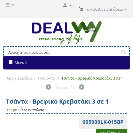
Το καλάθι είναι άδειο
Μενού
Αρχική Σελίδα
/
Προϊόντα
/
Τσάντα - Βρεφικό Κρεβατάκι 3 σε 1
36
του
40
Τσάντα - Βρεφικό Κρεβατάκι 3 σε 1
323.gr
, Ολες οι πόλεις
005000LK-015BP