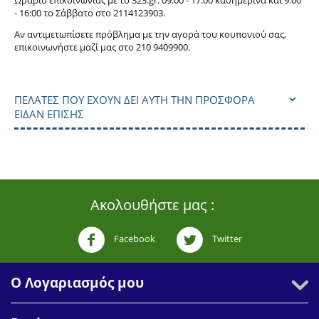
Ωράριο επικοινωνίας με το 323.gr: 09:00 - 17:00 καθημερινά και 9:00
- 16:00 το Σάββατο στο
211
4123903.
Αν αντιμετωπίσετε πρόβλημα με την αγορά του κουπονιού σας,
επικοινωνήστε μαζί μας στο 210 9409900.
ΠΕΛΆΤΕΣ ΠΟΥ ΈΧΟΥΝ ΔΕΙ ΑΥΤΉ ΤΗΝ ΠΡΟΣΦΟΡΆ
ΕΊΔΑΝ ΕΠΊΣΗΣ
Ακολουθήστε μας :
Facebook
Twitter
Ο Λογαριασμός μου