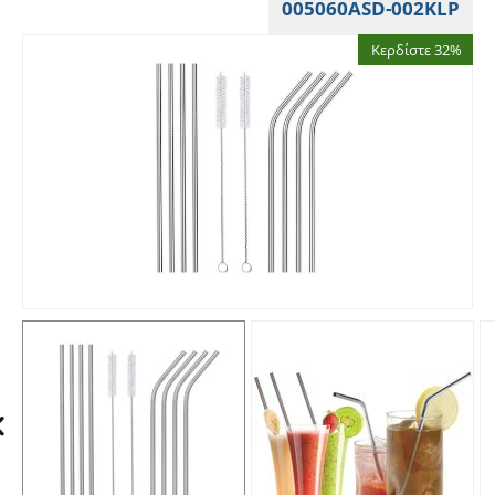
005060ASD-002KLP
Κερδίστε 32%