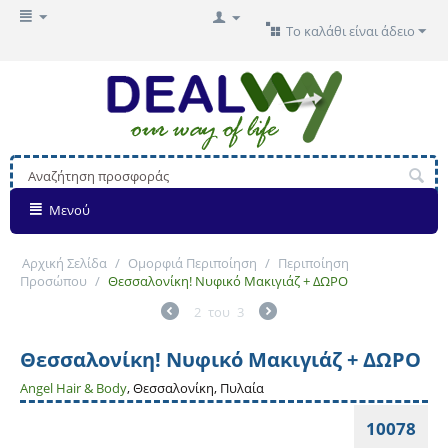
Το καλάθι είναι άδειο
Μενού
Αρχική Σελίδα
/
Ομορφιά Περιποίηση
/
Περιποίηση
Προσώπου
/
Θεσσαλονίκη! Νυφικό Μακιγιάζ + ΔΩΡΟ
2
του
3
Θεσσαλονίκη! Νυφικό Μακιγιάζ + ΔΩΡΟ
Angel Hair & Body
, Θεσσαλονίκη, Πυλαία
10078