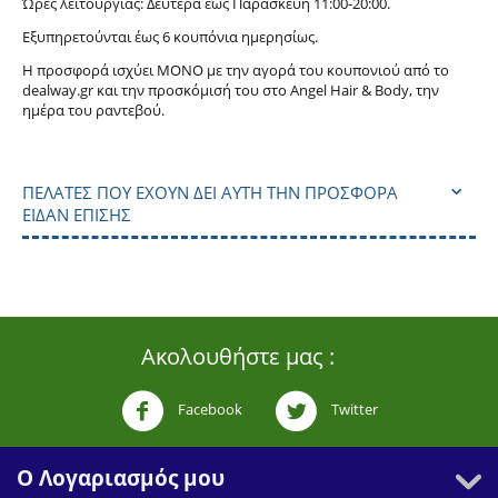
Ώρες λειτουργίας: Δευτέρα έως Παρασκευή 11:00-20:00.
Εξυπηρετούνται έως 6 κουπόνια ημερησίως.
Η προσφορά ισχύει ΜΟΝΟ με την αγορά του κουπονιού από το
dealway.gr και την προσκόμισή του στο Angel Hair & Body, την
ημέρα του ραντεβού.
ΠΕΛΆΤΕΣ ΠΟΥ ΈΧΟΥΝ ΔΕΙ ΑΥΤΉ ΤΗΝ ΠΡΟΣΦΟΡΆ
ΕΊΔΑΝ ΕΠΊΣΗΣ
Ακολουθήστε μας :
Facebook
Twitter
Ο Λογαριασμός μου