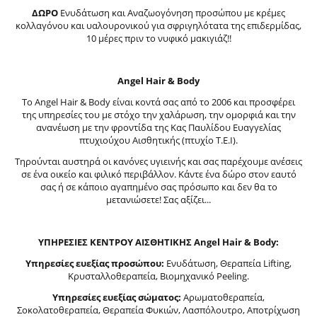
ΔΩΡΟ
Ενυδάτωση και Αναζωογόνηση προσώπου με κρέμες
κολλαγόνου και υαλουρονικού για σφριγηλότατα της επιδερμίδας,
10 μέρες πριν το νυφικό μακιγιάζ!!
Angel Hair & Body
Το Angel Hair & Body είναι κοντά σας από το 2006 και προσφέρει
της υπηρεσίες του με στόχο την χαλάρωση, την ομορφιά και την
ανανέωση με την φροντίδα της Κας Παυλίδου Ευαγγελίας
πτυχιούχου Αισθητικής (πτυχίο Τ.Ε.Ι).
Τηρούνται αυστηρά οι κανόνες υγιεινής και σας παρέχουμε ανέσεις
σε ένα οικείο και φιλικό περιβάλλον. Κάντε ένα δώρο στον εαυτό
σας ή σε κάποιο αγαπημένο σας πρόσωπο και δεν θα το
μετανιώσετε! Σας αξίζει...
ΥΠΗΡΕΣΙΕΣ ΚΕΝΤΡΟΥ ΑΙΣΘΗΤΙΚΗΣ Angel Hair & Body:
Υπηρεσίες ευεξίας προσώπου:
Ενυδάτωση, Θεραπεία Lifting,
Κρυσταλλοθεραπεία, Βιομηχανικό Peeling.
Υπηρεσίες ευεξίας σώματος:
Αρωματοθεραπεία,
Σοκολατοθεραπεία, Θεραπεία Φυκιών, Λασπόλουτρο, Αποτρίχωση