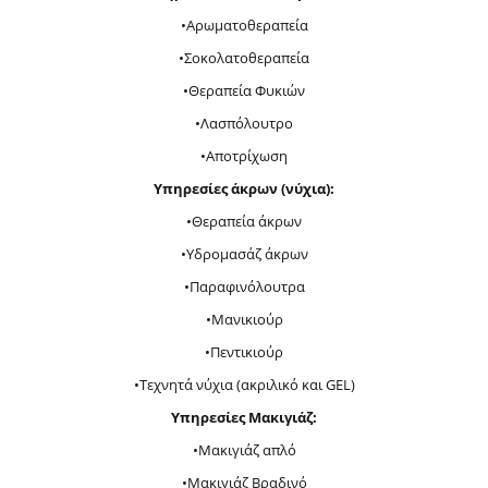
•Αρωματοθεραπεία
•Σοκολατοθεραπεία
•Θεραπεία Φυκιών
•Λασπόλουτρο
•Αποτρίχωση
Yπηρεσίες άκρων (νύχια):
•Θεραπεία άκρων
•Υδρομασάζ άκρων
•Παραφινόλουτρα
•Μανικιούρ
•Πεντικιούρ
•Τεχνητά νύχια (ακριλικό και GEL)
Υπηρεσίες Μακιγιάζ:
•Μακιγιάζ απλό
•Μακιγιάζ Βραδινό