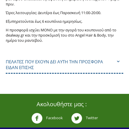
πριν.
Ώρες λειτουργίας: Δευτέρα έως Παρασκευή 11:00-20:00.
Εξυπηρετούνται έως 6 κουπόνια ημερησίως.
Η προσφορά ισχύει ΜΟΝΟ με την αγορά του κουπονιού από το
dealway.gr και την προσκόμισή του στο Angel Hair & Body, την
ημέρα του ραντεβού.
ΠΕΛΆΤΕΣ ΠΟΥ ΈΧΟΥΝ ΔΕΙ ΑΥΤΉ ΤΗΝ ΠΡΟΣΦΟΡΆ
ΕΊΔΑΝ ΕΠΊΣΗΣ
Ακολουθήστε μας :
Facebook
Twitter