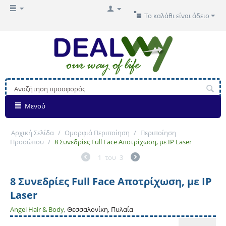
Το καλάθι είναι άδειο
Μενού
Αρχική Σελίδα
/
Ομορφιά Περιποίηση
/
Περιποίηση
Προσώπου
/
8 Συνεδρίες Full Face Αποτρίχωση, με IP Laser
1
του
3
8 Συνεδρίες Full Face Αποτρίχωση, με IP
Laser
Angel Hair & Body
, Θεσσαλονίκη, Πυλαία