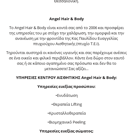
Θεσσαλονίκη.
Angel Hair & Body
Το Angel Hair & Body είναι κοντά σας από το 2006 και προσφέρει
της υπηρεσίες του με στόχο την χαλάρωση, την ομορφιά και την
ανανέωση με την φροντίδα της Κας Παυλίδου Ευαγγελίας
πτυχιούχου Αισθητικής (πτυχίο Τ.Ε.Ι).
Τηρούνται αυστηρά οι κανόνες υγιεινής και σας παρέχουμε ανέσεις
σε ένα οικείο και φιλικό περιβάλλον. Κάντε ένα δώρο στον εαυτό
σας ή σε κάποιο αγαπημένο σας πρόσωπο και δεν θα το
μετανιώσετε! Σας αξίζει...
ΥΠΗΡΕΣΙΕΣ ΚΕΝΤΡΟΥ ΑΙΣΘΗΤΙΚΗΣ Angel Hair & Body:
Υπηρεσίες ευεξίας προσώπου:
•Ενυδάτωση
•Θεραπεία Lifting
•Κρυσταλλοθεραπεία
•Βιομηχανικό Peeling
Υπηρεσίες ευεξίας σώματος: