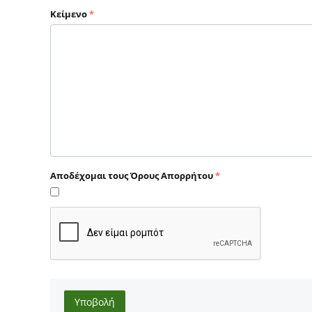
Κείμενο
Αποδέχομαι τους Όρους Απoρρήτoυ
Υποβολή